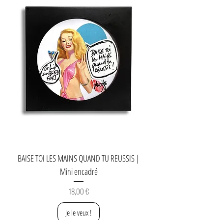
BAISE TOI LES MAINS QUAND TU REUSSIS |
Mini encadré
Prix
18,00 €
Je le veux !