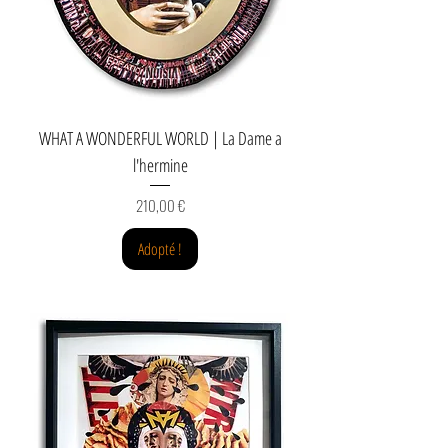
WHAT A WONDERFUL WORLD | La Dame a
l'hermine
Prix
210,00 €
Adopté !