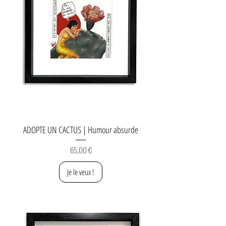
ADOPTE UN CACTUS | Humour absurde
Prix
65,00 €
Je le veux !