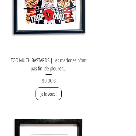
TOO MUCH BASTARDS | Les madones n'ont
pas fini de pleurer...
Prix
90,00 €
Je le veux !