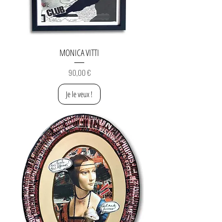
MONICA VITTI
Prix
90,00 €
Je le veux !