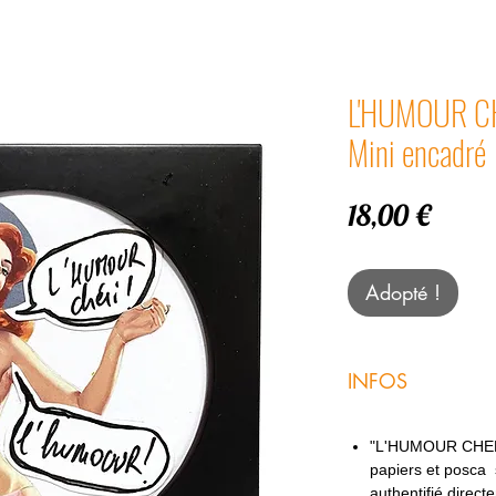
L'HUMOUR CH
Mini encadré
Prix
18,00 €
Adopté !
INFOS
"L'HUMOUR CHERI
papiers et posca 
authentifié direc