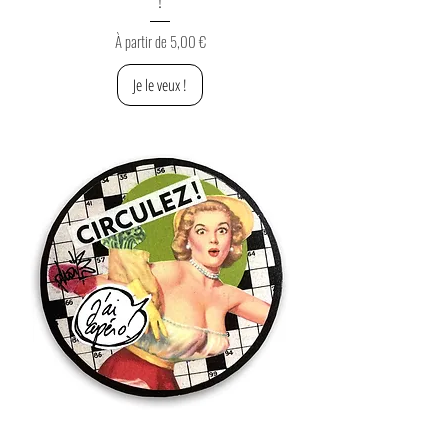
!
Prix promotionnel
À partir de
5,00 €
Je le veux !