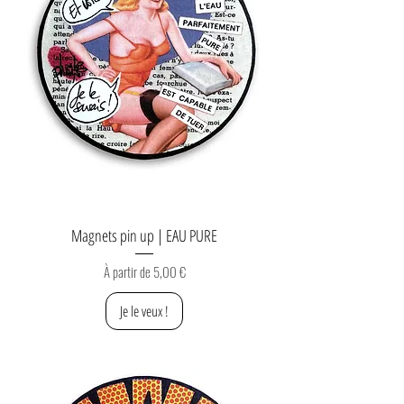
Magnets pin up | EAU PURE
Prix promotionnel
À partir de
5,00 €
Je le veux !