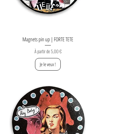
Magnets pin up | FORTE TETE
Prix promotionnel
À partir de
5,00 €
Je le veux !