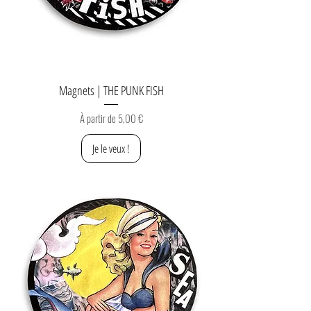
Magnets | THE PUNK FISH
Prix promotionnel
À partir de
5,00 €
Je le veux !