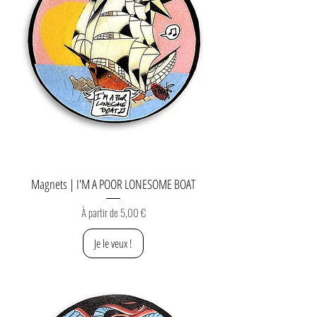
Magnets | I'M A POOR LONESOME BOAT
Prix promotionnel
À partir de
5,00 €
Je le veux !