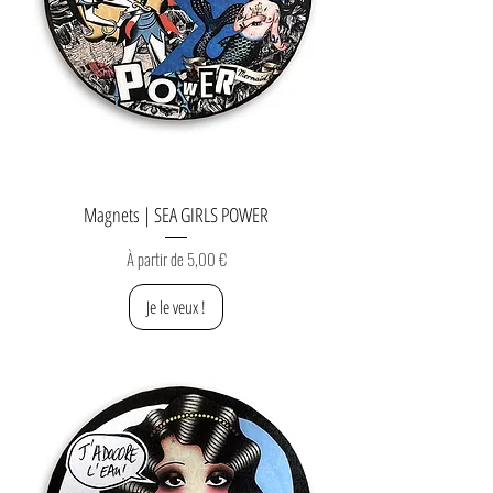
Magnets | SEA GIRLS POWER
Prix promotionnel
À partir de
5,00 €
Je le veux !