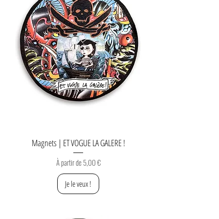
Magnets | ET VOGUE LA GALERE !
Prix promotionnel
À partir de
5,00 €
Je le veux !