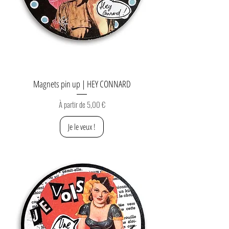
Magnets pin up | HEY CONNARD
Prix promotionnel
À partir de
5,00 €
Je le veux !