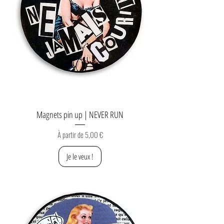
Magnets pin up | NEVER RUN
Prix promotionnel
À partir de
5,00 €
Je le veux !