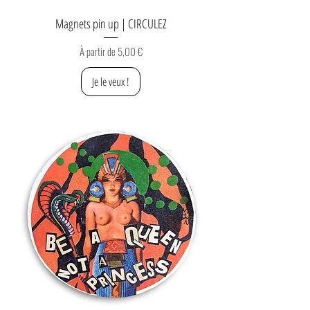
Magnets pin up | CIRCULEZ
Prix promotionnel
À partir de
5,00 €
Je le veux !