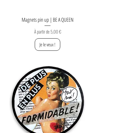
Magnets pin up | BE A QUEEN
Prix promotionnel
À partir de
5,00 €
Je le veux !