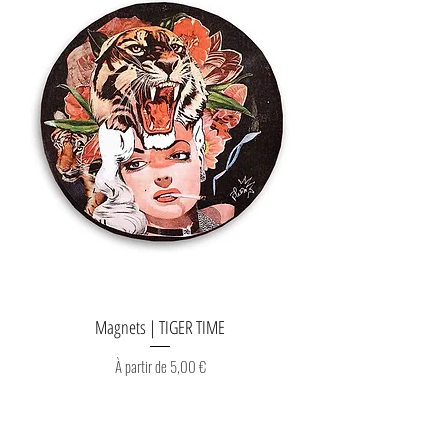
Magnets | TIGER TIME
Prix promotionnel
À partir de
5,00 €
Je le veux !