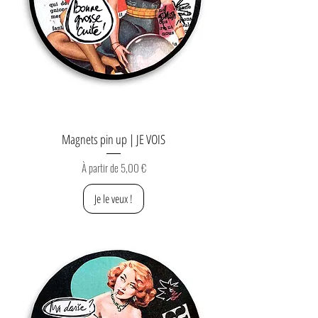
Magnets pin up | JE VOIS
Prix promotionnel
À partir de
5,00 €
Je le veux !