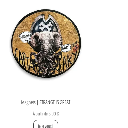
Magnets | STRANGE IS GREAT
Prix promotionnel
À partir de
5,00 €
Je le veux !