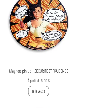
Magnets pin up | SECURITE ET PRUDENCE
Prix promotionnel
À partir de
5,00 €
Je le veux !