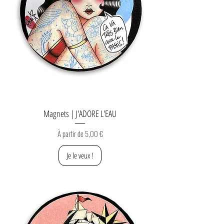
Magnets | J'ADORE L'EAU
Prix promotionnel
À partir de
5,00 €
Je le veux !