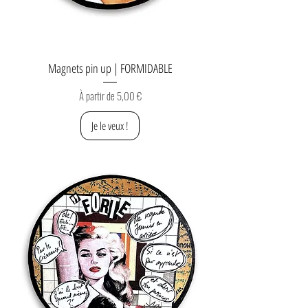
Magnets pin up | FORMIDABLE
Prix promotionnel
À partir de
5,00 €
Je le veux !