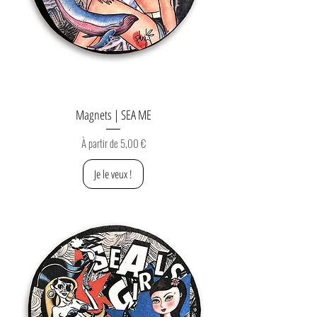
Magnets | SEA ME
Prix promotionnel
À partir de
5,00 €
Je le veux !