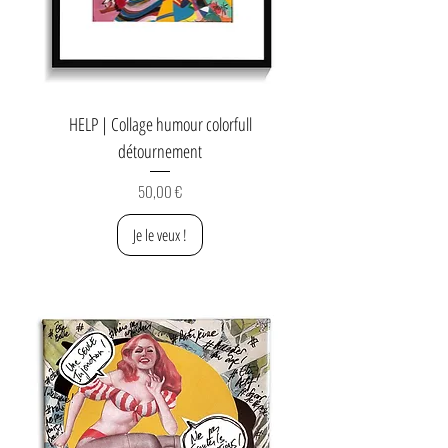
HELP | Collage humour colorfull
détournement
Prix
50,00 €
Je le veux !