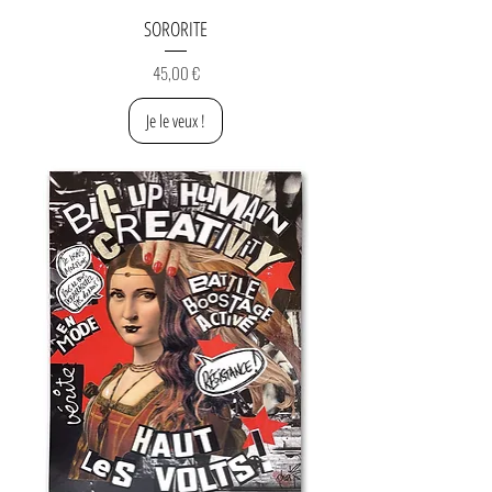
SORORITE
Prix
45,00 €
Je le veux !