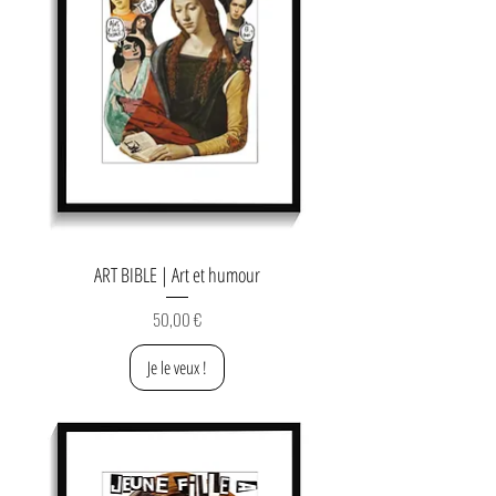
ART BIBLE | Art et humour
Prix
50,00 €
Je le veux !