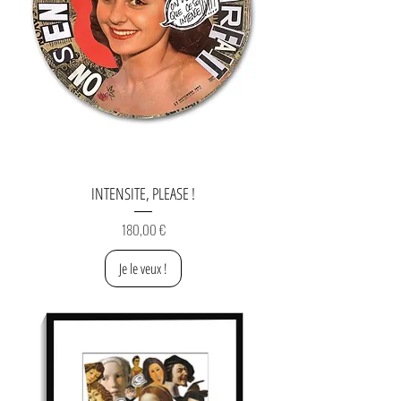
INTENSITE, PLEASE !
Prix
180,00 €
Je le veux !