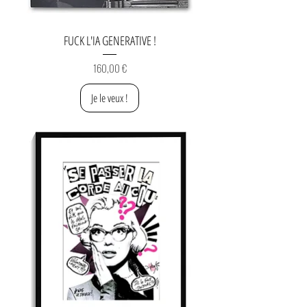
FUCK L'IA GENERATIVE !
Prix
160,00 €
Je le veux !