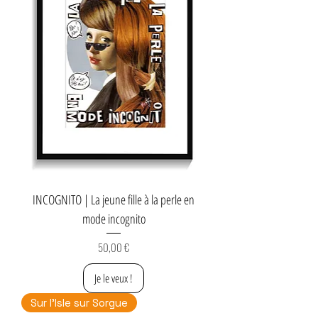
INCOGNITO | La jeune fille à la perle en
mode incognito
Prix
50,00 €
Je le veux !
Sur l'Isle sur Sorgue