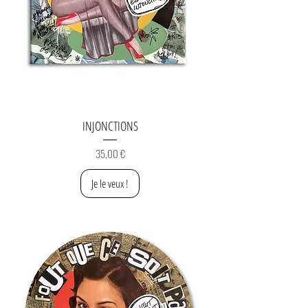
INJONCTIONS
Prix
35,00 €
Je le veux !