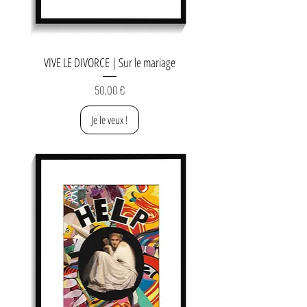
VIVE LE DIVORCE | Sur le mariage
Prix
50,00 €
Je le veux !