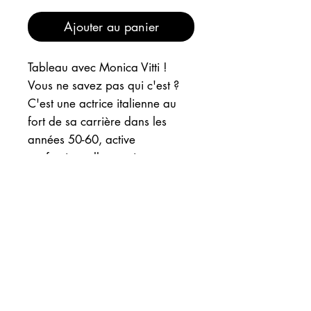
Ajouter au panier
Tableau avec Monica Vitti !
Vous ne savez pas qui c'est ?
C'est une actrice italienne au
fort de sa carrière dans les
années 50-60, active
professionnellement jusque
dans les années 80. Je vous
conseille sa filmographie, il y a
des perles..
INFOS
EXPEDITION
"MONICA VITTI" est un collage