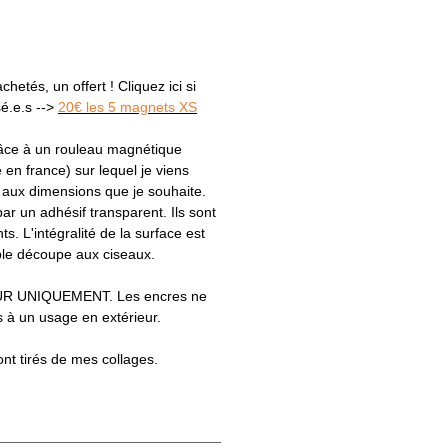
hetés, un offert ! Cliquez ici si
sé.e.s -->
20€ les 5 magnets XS
râce à un rouleau magnétique
e en france) sur lequel je viens
s aux dimensions que je souhaite.
par un adhésif transparent. Ils sont
ts. L'intégralité de la surface est
le découpe aux ciseaux.
R UNIQUEMENT. Les encres ne
 à un usage en extérieur.
ont tirés de mes collages.