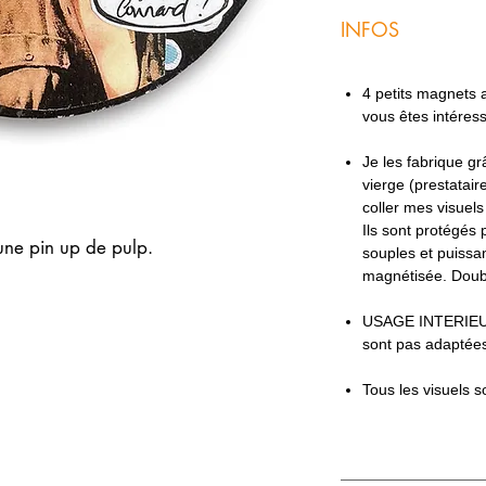
INFOS
4 petits magnets ac
vous êtes intéres
Je les fabrique g
vierge (prestatair
coller mes visuel
Ils sont protégés 
une pin up de pulp.
souples et puissan
magnétisée. Doub
USAGE INTERIEU
sont pas adaptées
Tous les visuels s