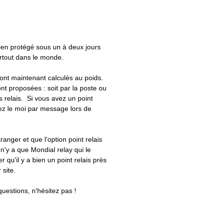
bien protégé sous un à deux jours
artout dans le monde.
 sont maintenant calculés au poids.
nt proposées : soit par la poste ou
ts relais. Si vous avez un point
uez le moi par message lors de
tranger et que l'option point relais
 n'y a que Mondial relay qui le
er qu'il y a bien un point relais près
 site.
questions, n'hésitez pas !