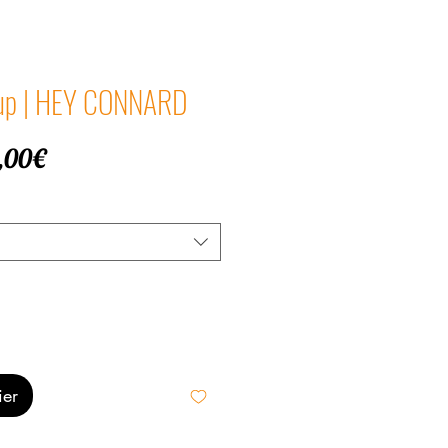
 up | HEY CONNARD
Prix
,00€
promotionnel
ier