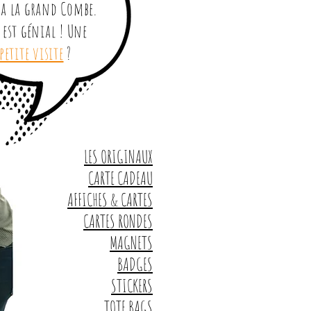
 a la grand Combe.
 est génial ! Une
petite visite
?
LES ORIGINAUX
CARTE CADEAU
AFFICHES & CARTES
CARTES RONDES
MAGNETS
BADGES
STICKERS
TOTE BAGS