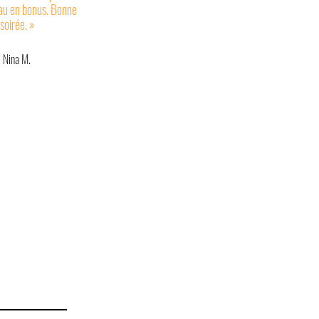
au en bonus. Bonne
soirée. »
Nina M.