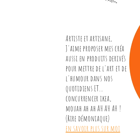
Artiste et artisane,
J'aime proposer mes créa
aussi en produits derivés
pour mettre de l'art et de
l'humour dans nos
quotidiens ET...
concurrencer ikea,
mouah ah ah AH AH AH !
(Rire démoniaque)
en savoir plus sur moi