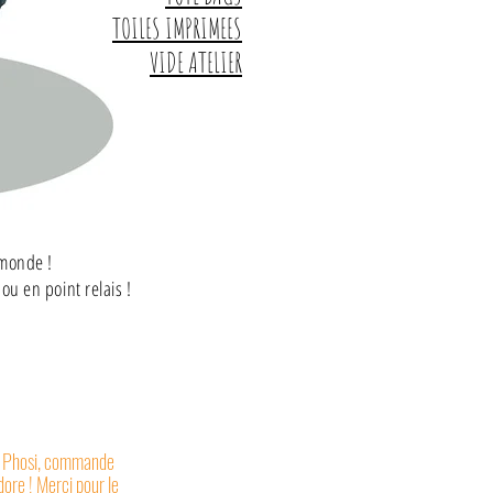
TOILES IMPRIMEES
VIDE ATELIER
 monde !
u en point relais !
r Phosi, commande
adore ! Merci pour le