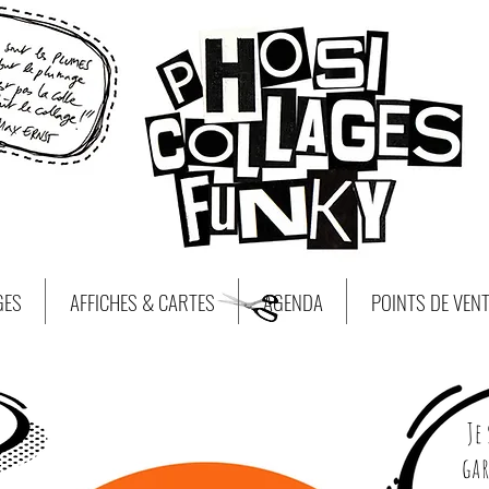
GES
AFFICHES & CARTES
AGENDA
POINTS DE VEN
Je 
gar