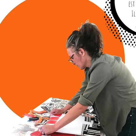
est
Il