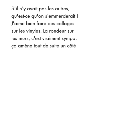
S'il n'y avait pas les autres,
qu'est-ce qu'on s'emmerderait !
J'aime bien faire des collages
sur les vinyles. La rondeur sur
les murs, c'est vraiment sympa,
ça amène tout de suite un côté
arty rock ! Evidemment, je
préfère préciser, le vinyle ne
marche plus.
INFOS
EXPEDITION
Ce vinyle est actuellement à la
boutique "Un petit coin de Paradis"
à l'Isle sur Sorgue. Me contacter
*** Envoi soigné et bien protégé sous
s'il vous intéresse, j'y vais une fois
un à deux jours ouvrés avec suivi,
par mois.