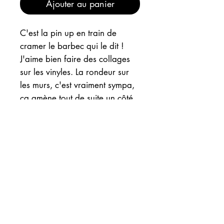
Ajouter au panier
C'est la pin up en train de
cramer le barbec qui le dit !
J'aime bien faire des collages
sur les vinyles. La rondeur sur
les murs, c'est vraiment sympa,
ça amène tout de suite un côté
arty rock ! Evidemment, je
préfère préciser, le vinyle ne
marche plus.
INFOS
EXPEDITION
Ce vinyle est actuellement à la
boutique "Un petit coin de Paradis"
à l'Isle sur Sorgue. Me contacter