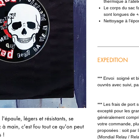
thermique à l'ateli
Le corps du sac f
sont longues de +
Nettoyage à l'épo
EXPEDITION
*** Envoi soigné et 
ouvrés avec suivi, p
*** Les frais de port
excepté pour les gran
généralement compris
 l'épaule, légers et résistants, se
votre commande, plus
c à main, c'est fou tout ce qu'on peut
proposées : soit par l
s !
(Mondial Relay / Rel