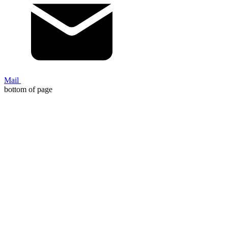
relais près de chez vous sur leur site.
*** Si vous avez des questions, n'hésitez
pas !
Mail
bottom of page