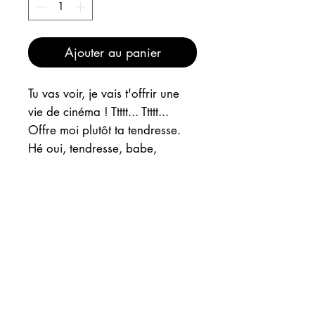
Ajouter au panier
Tu vas voir, je vais t'offrir une
vie de cinéma ! Ttttt... Ttttt...
Offre moi plutôt ta tendresse.
Hé oui, tendresse, babe,
tendresse ! Détournement d'une
scène d'un polar, mais lequel ?
Je ne reconnais pas les acteurs
non plus..
INFOS
EXPEDITION
"TENDRESSE, BABE,