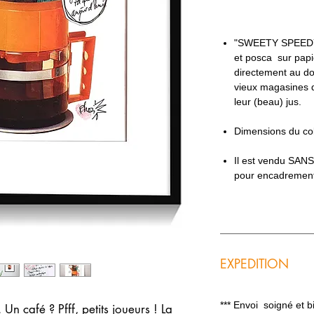
"SWEETY SPEEDY 
et posca sur papie
directement au dos
vieux magasines d
leur (beau) jus.
Dimensions du co
Il est vendu SAN
pour encadremen
EXPEDITION
*** Envoi soigné et 
 Un café ? Pfff, petits joueurs ! La