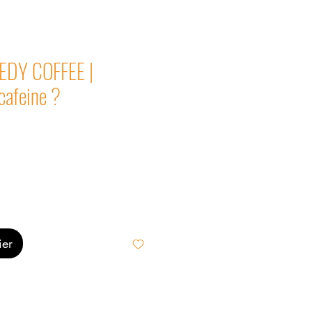
DY COFFEE |
 cafeine ?
ier