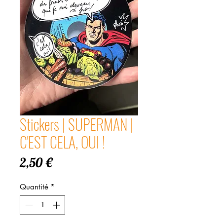
Stickers | SUPERMAN |
C'EST CELA, OUI !
Prix
2,50 €
Quantité
*