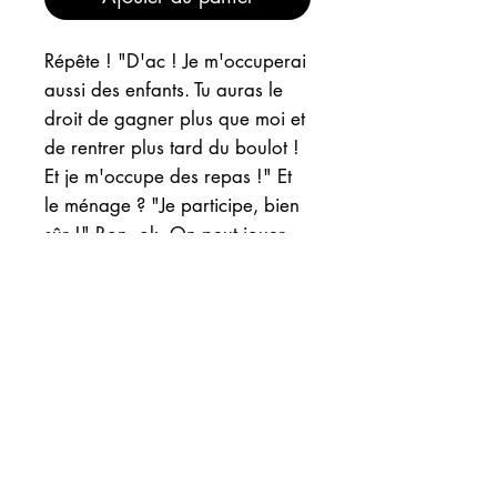
Répête ! "D'ac ! Je m'occuperai
aussi des enfants. Tu auras le
droit de gagner plus que moi et
de rentrer plus tard du boulot !
Et je m'occupe des repas !" Et
le ménage ? "Je participe, bien
sûr !" Bon, ok. On peut jouer
au papa et à la maman.
Stickers "Go, kids !"
INFOS
EXPEDITION
Maintenant comme sur mon stand
ou à l'atelier, bénéficiez de :
10€