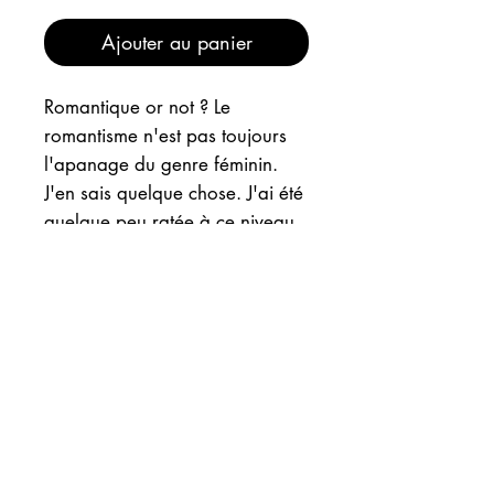
Ajouter au panier
Romantique or not ? Le
romantisme n'est pas toujours
l'apanage du genre féminin.
J'en sais quelque chose. J'ai été
quelque peu ratée à ce niveau
là ! Et je me porte très bien. Et
ça peut même être intéressant
en vrai... Collage contrepied.
INFOS
EXPEDITION
"ROMANTIC OR NOT" est un
collage papiers et posca sur