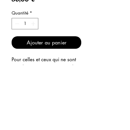
Quantité
*
Ajouter au panier
Pour celles et ceux qui ne sont
pas du matin ! Parce que je le
vaux bien ! Je me sens
absolument pas concernée, arf
!
INFOS
EXPEDITION
"PARCE QUE JE LE VAUX BIEN"