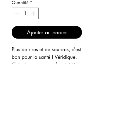
Quantité
*
Ajouter au panier
Plus de rires et de sourires, c'est
bon pour la santé ! Véridique.
C'était un message du ministère
du bien être de chez moi. Vous
pouvez reprendre vos activités
!
INFOS
EXPEDITION
"MINISTERE DU BIEN ETRE" est
un collage papiers et posca sur