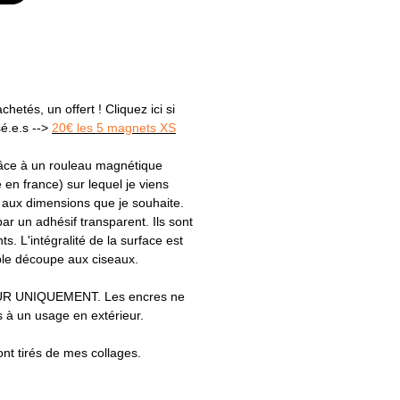
hetés, un offert ! Cliquez ici si
sé.e.s -->
20€ les 5 magnets XS
râce à un rouleau magnétique
e en france) sur lequel je viens
s aux dimensions que je souhaite.
par un adhésif transparent. Ils sont
ts. L'intégralité de la surface est
le découpe aux ciseaux.
R UNIQUEMENT. Les encres ne
 à un usage en extérieur.
ont tirés de mes collages.