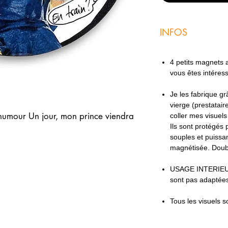
INFOS
4 petits magnets ac
vous êtes intéres
Je les fabrique g
vierge (prestatair
 humour Un jour, mon prince viendra
coller mes visuel
Ils sont protégés 
souples et puissan
magnétisée. Doub
USAGE INTERIEU
sont pas adaptées
Tous les visuels s