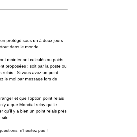
bien protégé sous un à deux jours
artout dans le monde.
 sont maintenant calculés au poids.
nt proposées : soit par la poste ou
ts relais. Si vous avez un point
uez le moi par message lors de
tranger et que l'option point relais
 n'y a que Mondial relay qui le
er qu'il y a bien un point relais près
 site.
questions, n'hésitez pas !