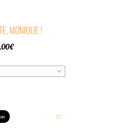
TE, MONIQUE !
Prix
,00€
promotionnel
ier