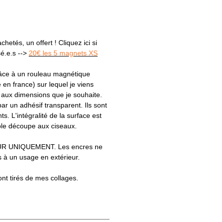
hetés, un offert ! Cliquez ici si
sé.e.s -->
20€ les 5 magnets XS
râce à un rouleau magnétique
e en france) sur lequel je viens
s aux dimensions que je souhaite.
par un adhésif transparent. Ils sont
ts. L'intégralité de la surface est
le découpe aux ciseaux.
R UNIQUEMENT. Les encres ne
 à un usage en extérieur.
ont tirés de mes collages.