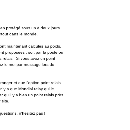
bien protégé sous un à deux jours
artout dans le monde.
 sont maintenant calculés au poids.
nt proposées : soit par la poste ou
ts relais. Si vous avez un point
uez le moi par message lors de
tranger et que l'option point relais
 n'y a que Mondial relay qui le
er qu'il y a bien un point relais près
 site.
questions, n'hésitez pas !