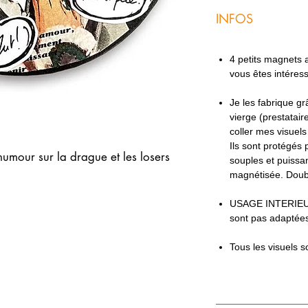
INFOS
4 petits magnets ac
vous êtes intéres
Je les fabrique g
vierge (prestatair
coller mes visuel
Ils sont protégés 
humour sur la drague et les losers
souples et puissan
!
magnétisée. Doub
USAGE INTERIEU
sont pas adaptées
Tous les visuels s