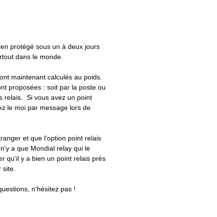
bien protégé sous un à deux jours
artout dans le monde.
 sont maintenant calculés au poids.
nt proposées : soit par la poste ou
ts relais. Si vous avez un point
uez le moi par message lors de
tranger et que l'option point relais
 n'y a que Mondial relay qui le
er qu'il y a bien un point relais près
 site.
questions, n'hésitez pas !