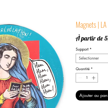
Magnets | L
À partir de
5
Support
*
Sélectionner
Quantité
*
Ajouter au pan