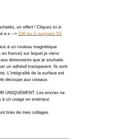
hetés, un offert ! Cliquez ici si
sé.e.s -->
20€ les 5 magnets XS
râce à un rouleau magnétique
e en france) sur lequel je viens
s aux dimensions que je souhaite.
par un adhésif transparent. Ils sont
ts. L'intégralité de la surface est
le découpe aux ciseaux.
R UNIQUEMENT. Les encres ne
 à un usage en extérieur.
ont tirés de mes collages.