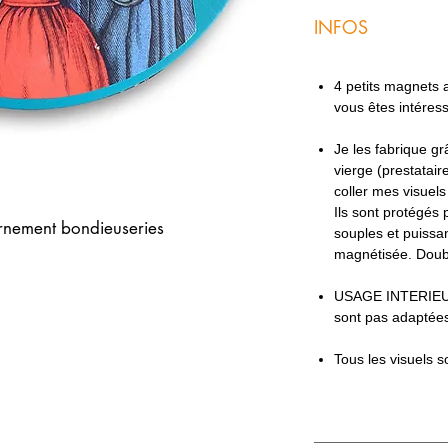
INFOS
4 petits magnets ac
vous êtes intéres
Je les fabrique g
vierge (prestatair
coller mes visuel
Ils sont protégés 
rnement bondieuseries
souples et puissan
magnétisée. Doub
USAGE INTERIEU
sont pas adaptées
Tous les visuels s