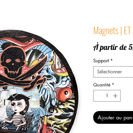
Magnets | ET
À partir de
5
Support
*
Sélectionner
Quantité
*
Ajouter au pan