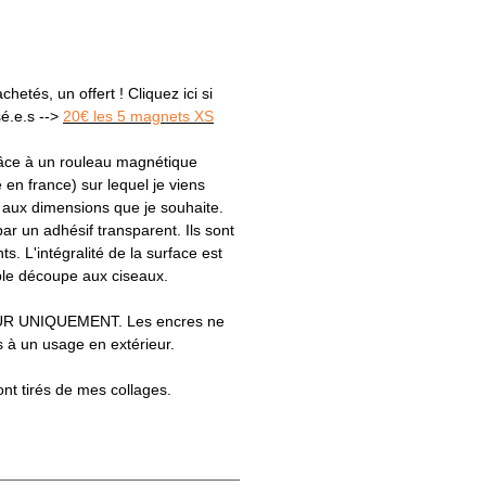
hetés, un offert ! Cliquez ici si
sé.e.s -->
20€ les 5 magnets XS
râce à un rouleau magnétique
e en france) sur lequel je viens
s aux dimensions que je souhaite.
par un adhésif transparent. Ils sont
ts. L'intégralité de la surface est
le découpe aux ciseaux.
R UNIQUEMENT. Les encres ne
 à un usage en extérieur.
ont tirés de mes collages.