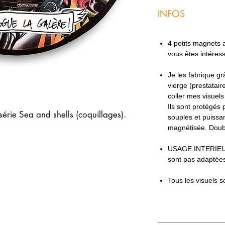
INFOS
4 petits magnets ac
vous êtes intéres
Je les fabrique g
vierge (prestatair
coller mes visuel
Ils sont protégés 
série Sea and shells (coquillages).
souples et puissan
magnétisée. Doub
USAGE INTERIEU
sont pas adaptées
Tous les visuels s