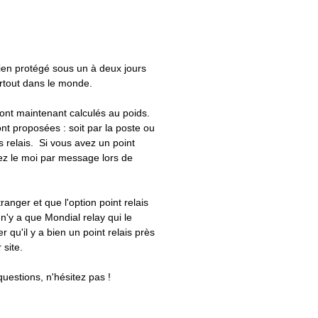
bien protégé sous un à deux jours
artout dans le monde.
 sont maintenant calculés au poids.
nt proposées : soit par la poste ou
ts relais. Si vous avez un point
uez le moi par message lors de
tranger et que l'option point relais
 n'y a que Mondial relay qui le
er qu'il y a bien un point relais près
 site.
questions, n'hésitez pas !