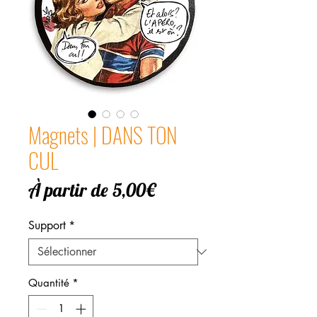
Magnets | DANS TON
CUL
Prix
À partir de
5,00€
promotionnel
Support
*
Quantité
*