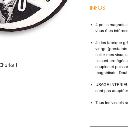
INFOS
4 petits magnets ac
vous êtes intéres
Je les fabrique g
vierge (prestatair
coller mes visuel
Ils sont protégés 
Charlot !
souples et puissan
magnétisée. Doub
USAGE INTERIEU
sont pas adaptées
Tous les visuels s