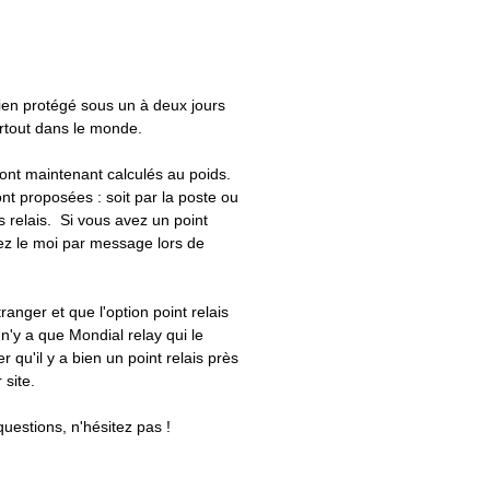
bien protégé sous un à deux jours
artout dans le monde.
 sont maintenant calculés au poids.
nt proposées : soit par la poste ou
ts relais. Si vous avez un point
uez le moi par message lors de
tranger et que l'option point relais
 n'y a que Mondial relay qui le
er qu'il y a bien un point relais près
 site.
questions, n'hésitez pas !