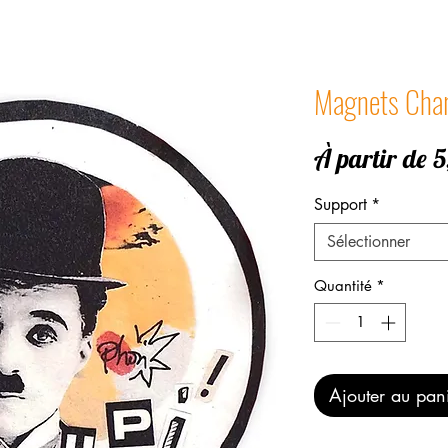
Magnets Char
À partir de
5
Support
*
Sélectionner
Quantité
*
Ajouter au pan