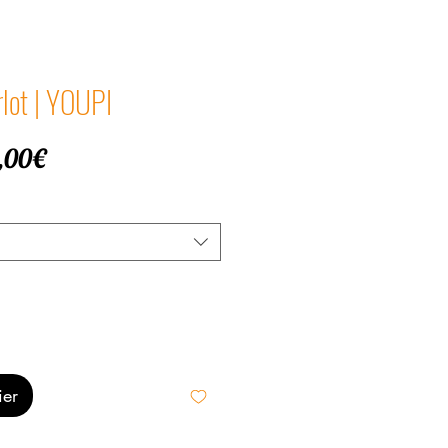
lot | YOUPI
Prix
,00€
promotionnel
ier