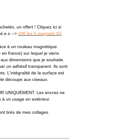
hetés, un offert ! Cliquez ici si
sé.e.s -->
20€ les 5 magnets XS
râce à un rouleau magnétique
e en france) sur lequel je viens
s aux dimensions que je souhaite.
par un adhésif transparent. Ils sont
ts. L'intégralité de la surface est
le découpe aux ciseaux.
R UNIQUEMENT. Les encres ne
 à un usage en extérieur.
ont tirés de mes collages.