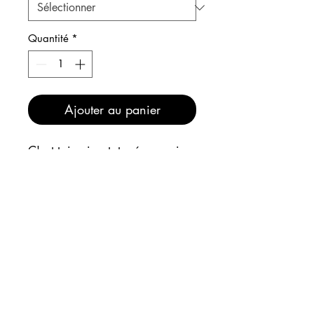
Quantité
*
Ajouter au panier
C'est toi qui es tatoué en moi ou
c'est moi qui suis tatouée en toi
? Magnets asian trip Coit, luxe
cerebral !
INFOS
EXPEDITION
Comme à l'atelier ou sur le stand,
bénéficiez de :
20€ les 5 magnets