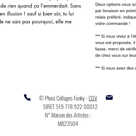
Deux options vous so
r de rien quand ça l'emmerdait. Sans
par livraison en poin
ien illusion ! sauf si bien sûr, tu lui
relais préféré, indiq
 Je ne sais pas pourquoi, elle me
votre commande !
*** Si vous vivez à l'é
vous est proposée, il
fasse, merci de vérifi
de chez vous sur leur
*** Si vous avez des 
© Phosi Collages Funky -
CGV
SIRET 519 778 922 00012
N° Maison des Artistes :
MB23504