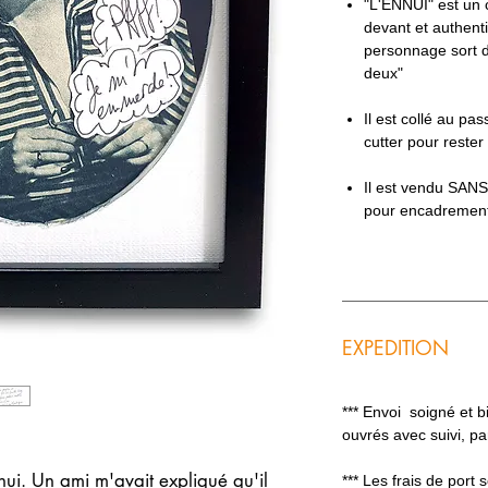
"L'ENNUI" est un c
devant et authent
personnage sort d'
deux"
Il est collé au p
cutter pour rester
Il est vendu SAN
pour encadremen
EXPEDITION
*** Envoi soigné et 
ouvrés avec suivi, p
nui. Un ami m'avait expliqué qu'il
*** Les frais de port