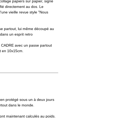
ollage papiers sur papier, signé
ifié directement au dos. Le
une vieille revue style "Nous
asse partout, lui même découpé au
 dans un esprit retro
S CADRE avec un passe partout
t en 10x15cm.
bien protégé sous un à deux jours
artout dans le monde.
 sont maintenant calculés au poids.