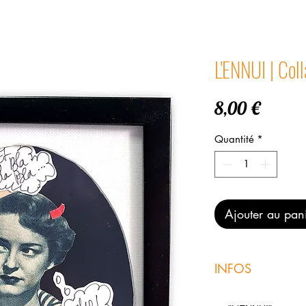
L'ENNUI | Col
Prix
8,00 €
Quantité
*
Ajouter au pan
INFOS