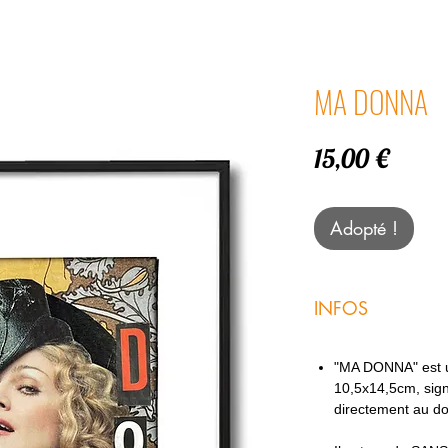
MA DONNA
Prix
15,00 €
Adopté !
INFOS
"MA DONNA" est un
10,5x14,5cm, sign
directement au d