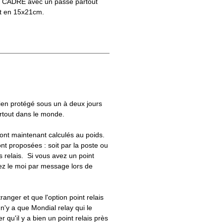
S CADRE avec un passe partout
t en 15x21cm.
bien protégé sous un à deux jours
artout dans le monde.
 sont maintenant calculés au poids.
nt proposées : soit par la poste ou
ts relais. Si vous avez un point
uez le moi par message lors de
tranger et que l'option point relais
 n'y a que Mondial relay qui le
er qu'il y a bien un point relais près