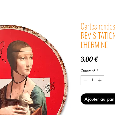
Cartes rondes
REVISITATIO
L'HERMINE
Prix
3,00 €
Quantité
*
Ajouter au pan