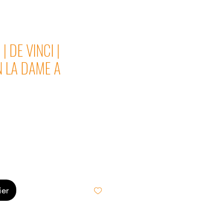
 | DE VINCI |
N LA DAME A
ier