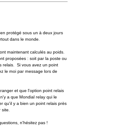
bien protégé sous un à deux jours
artout dans le monde.
 sont maintenant calculés au poids.
nt proposées : soit par la poste ou
ts relais. Si vous avez un point
uez le moi par message lors de
tranger et que l'option point relais
 n'y a que Mondial relay qui le
er qu'il y a bien un point relais près
 site.
questions, n'hésitez pas !