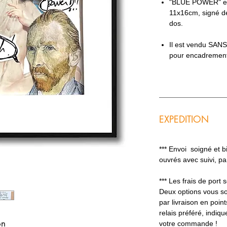
"BLUE POWER" est
11x16cm, signé de
dos.
Il est vendu SAN
pour encadremen
EXPEDITION
*** Envoi soigné et 
ouvrés avec suivi, p
*** Les frais de port
Deux options vous so
par livraison en poin
relais préféré, indiq
on
votre commande !