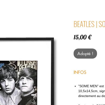
BEATLES | S
Prix
15,00 €
Adopté !
INFOS
"SOME MEN" est u
10,5x14,5cm, sign
directement au d