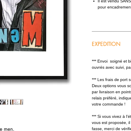
Il est vendu SAN
pour encadremen
EXPEDITION
*** Envoi soigné et 
ouvrés avec suivi, p
*** Les frais de port
Deux options vous so
par livraison en poin
relais préféré, indiq
votre commande !
*** Si vous vivez à l'é
vous est proposée, il
me men.
fasse, merci de vérifi