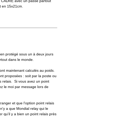
S CADRE avec un passe partout
t en 15x21cm.
bien protégé sous un à deux jours
artout dans le monde.
 sont maintenant calculés au poids.
nt proposées : soit par la poste ou
ts relais. Si vous avez un point
uez le moi par message lors de
tranger et que l'option point relais
 n'y a que Mondial relay qui le
er qu'il y a bien un point relais près