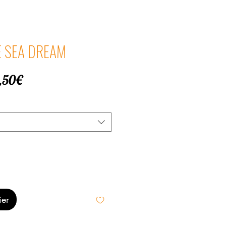
HE SEA DREAM
Prix
,50€
promotionnel
ier