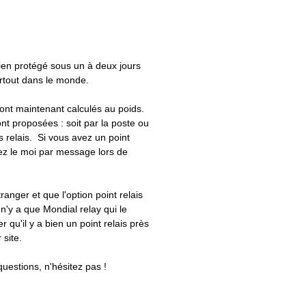
bien protégé sous un à deux jours
artout dans le monde.
 sont maintenant calculés au poids.
nt proposées : soit par la poste ou
ts relais. Si vous avez un point
uez le moi par message lors de
tranger et que l'option point relais
 n'y a que Mondial relay qui le
er qu'il y a bien un point relais près
 site.
questions, n'hésitez pas !