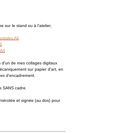
sur le stand ou à l'atelier,
postales A6
A5
 A4
 d'un de mes collages digitaux
caniquement sur papier d'art, en
ques d'encadrement.
es SANS cadre.
numérotée et signée (au dos) pour