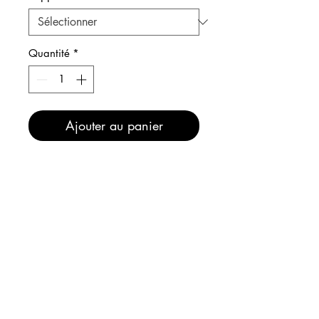
Quantité
*
Ajouter au panier
Ta gueule ! hé, hé, hé. Cette
affiche fait partie des affiches
bondieuseries.
INFOS
EXPEDITION
Maintenant, comme sur le stand
ou à l'atelier, bénéficiez de :