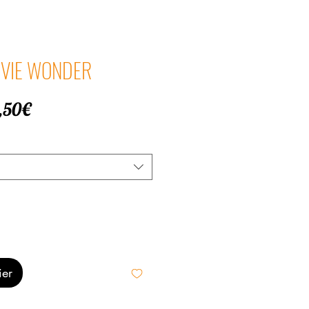
TEVIE WONDER
Prix
,50€
promotionnel
ier