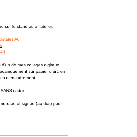
sur le stand ou à l'atelier,
postales A6
A5
 A4
 d'un de mes collages digitaux
caniquement sur papier d'art, en
ques d'encadrement.
s SANS cadre.
numérotée et signée (au dos) pour