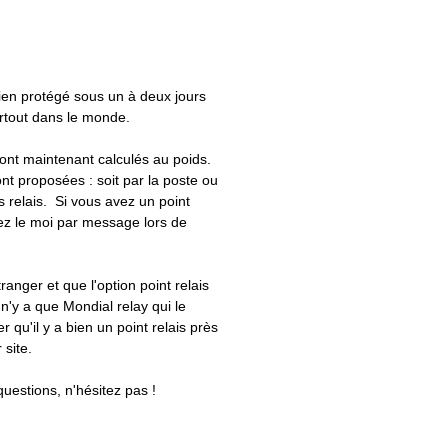
bien protégé sous un à deux jours
artout dans le monde.
 sont maintenant calculés au poids.
nt proposées : soit par la poste ou
ts relais. Si vous avez un point
uez le moi par message lors de
tranger et que l'option point relais
 n'y a que Mondial relay qui le
er qu'il y a bien un point relais près
 site.
questions, n'hésitez pas !