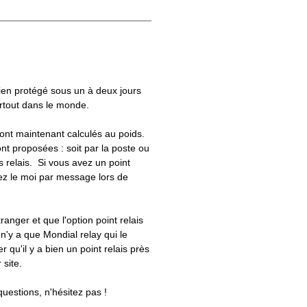
bien protégé sous un à deux jours
artout dans le monde.
 sont maintenant calculés au poids.
nt proposées : soit par la poste ou
ts relais. Si vous avez un point
uez le moi par message lors de
tranger et que l'option point relais
 n'y a que Mondial relay qui le
er qu'il y a bien un point relais près
 site.
questions, n'hésitez pas !