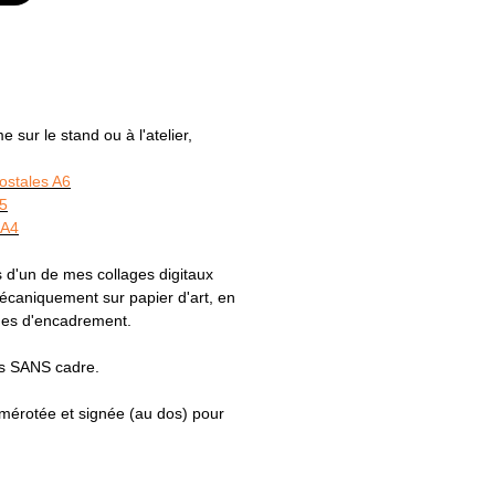
sur le stand ou à l'atelier,
postales A6
A5
 A4
 d'un de mes collages digitaux
caniquement sur papier d'art, en
ques d'encadrement.
es SANS cadre.
numérotée et signée (au dos) pour