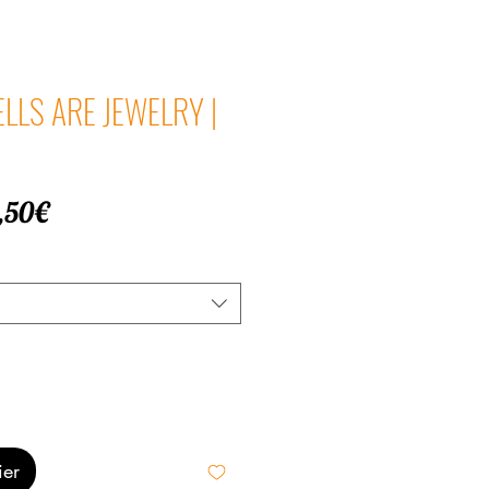
HELLS ARE JEWELRY |
Prix
,50€
promotionnel
ier