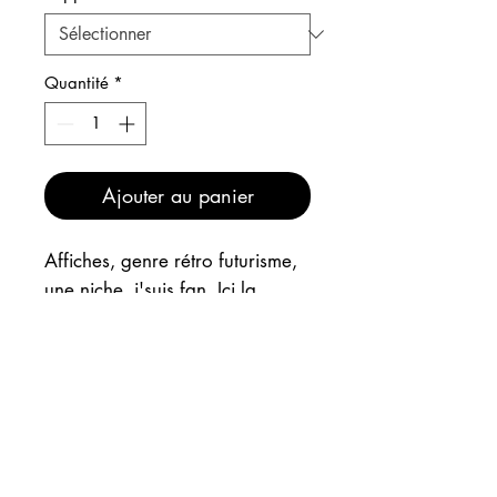
Quantité
*
Ajouter au panier
Affiches, genre rétro futurisme,
une niche, j'suis fan. Ici la
ménagère a fait une bien belle
trouvaille : ce magnifique oeil !
Je crois que j'ai un truc avec
l'anatomie...
INFOS