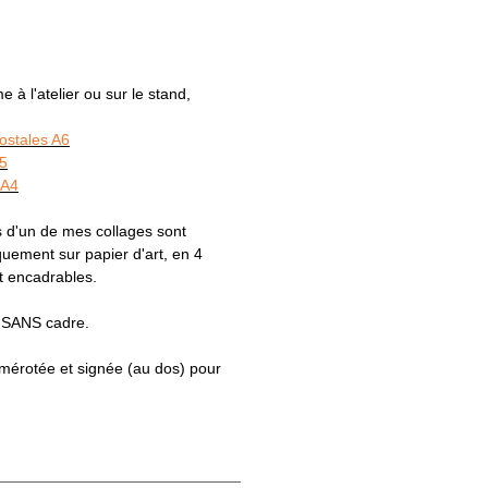
à l'atelier ou sur le stand,
postales A6
A5
 A4
 d'un de mes collages sont
ement sur papier d'art, en 4
t encadrables.
s SANS cadre.
numérotée et signée (au dos) pour