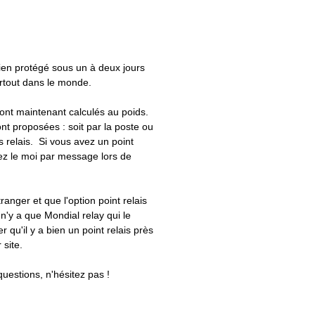
bien protégé sous un à deux jours
artout dans le monde.
 sont maintenant calculés au poids.
nt proposées : soit par la poste ou
ts relais. Si vous avez un point
uez le moi par message lors de
tranger et que l'option point relais
 n'y a que Mondial relay qui le
er qu'il y a bien un point relais près
 site.
questions, n'hésitez pas !