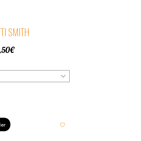
ATTI SMITH
Prix
,50€
promotionnel
ier