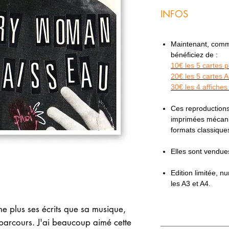
INFOS
Maintenant, comme 
bénéficiez de :
10€ les 5 cartes 
20€ les 5 cartes 
30€ les 4 affiches
Ces reproductions
imprimées mécaniq
formats classiqu
Elles sont vendu
Edition limitée, 
les A3 et A4.
ime plus ses écrits que sa musique,
 parcours. J'ai beaucoup aimé cette