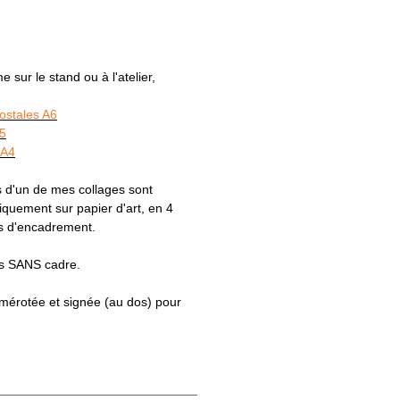
sur le stand ou à l'atelier,
postales A6
A5
 A4
 d'un de mes collages sont
uement sur papier d'art, en 4
es d'encadrement.
es SANS cadre.
numérotée et signée (au dos) pour