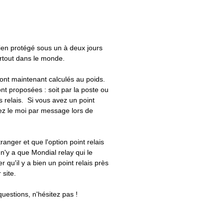
bien protégé sous un à deux jours
artout dans le monde.
 sont maintenant calculés au poids.
nt proposées : soit par la poste ou
ts relais. Si vous avez un point
uez le moi par message lors de
tranger et que l'option point relais
 n'y a que Mondial relay qui le
er qu'il y a bien un point relais près
 site.
questions, n'hésitez pas !