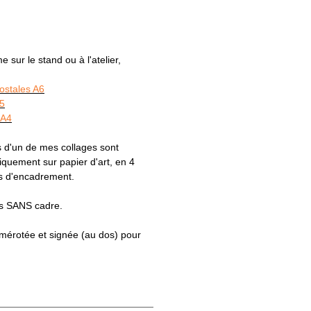
sur le stand ou à l'atelier,
postales A6
A5
 A4
 d'un de mes collages sont
uement sur papier d'art, en 4
es d'encadrement.
es SANS cadre.
numérotée et signée (au dos) pour