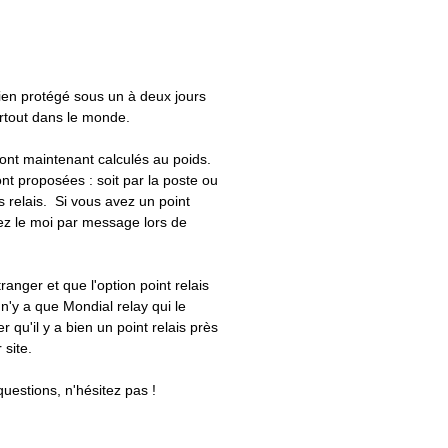
bien protégé sous un à deux jours
artout dans le monde.
 sont maintenant calculés au poids.
nt proposées : soit par la poste ou
ts relais. Si vous avez un point
uez le moi par message lors de
tranger et que l'option point relais
 n'y a que Mondial relay qui le
er qu'il y a bien un point relais près
 site.
questions, n'hésitez pas !