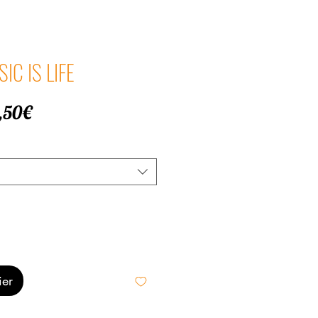
SIC IS LIFE
Prix
,50€
promotionnel
ier