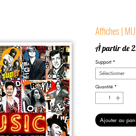
Affiches | MU
À partir de
2
Support
*
Sélectionner
Quantité
*
Ajouter au pan