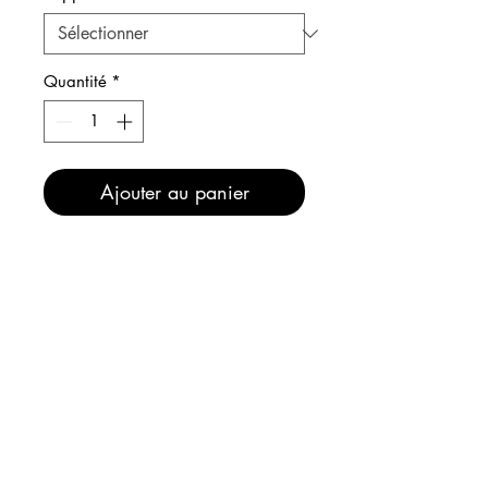
Quantité
*
Ajouter au panier
Affiches Marilyn Monroe en
Black Diamonds Marilyn, reine
des Diamants noirs !
INFOS
EXPEDITION
Maintenant, comme sur le stand
ou à l'atelier, bénéficiez de :