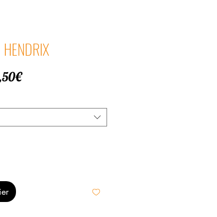
MI HENDRIX
Prix
,50€
promotionnel
ier