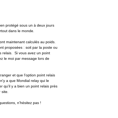
bien protégé sous un à deux jours
artout dans le monde.
 sont maintenant calculés au poids.
nt proposées : soit par la poste ou
ts relais. Si vous avez un point
uez le moi par message lors de
tranger et que l'option point relais
 n'y a que Mondial relay qui le
er qu'il y a bien un point relais près
 site.
questions, n'hésitez pas !