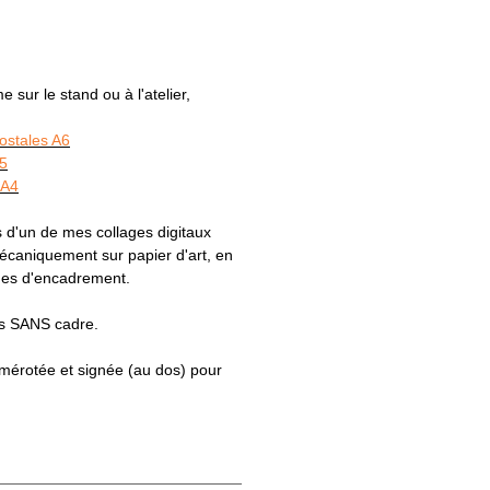
sur le stand ou à l'atelier,
postales A6
A5
 A4
 d'un de mes collages digitaux
caniquement sur papier d'art, en
ques d'encadrement.
es SANS cadre.
numérotée et signée (au dos) pour