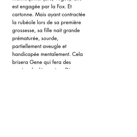
est engagée par la Fox. Et
cartonne. Mais ayant contractée
la rubéole lors de sa première
grossesse, sa fille nait grande
prématurée, sourde,
partiellement aveugle et
handicapée mentalement. Cela
brisera Gene qui fera des
années de dépression. Divorce,
histoires malheureuses,
remariage, fausse couche... Elle
inspira à Agatha Christie, son
roman « Le miroir se brisa » : le
thème de l’actrice célèbre
anéantie au sommet de sa
gloire par la maladie et ses
conséquences… Films (entre