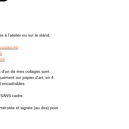
à l'atelier ou sur le stand,
postales A6
A5
 A4
 d'un de mes collages sont
ement sur papier d'art, en 4
t encadrables.
s SANS cadre.
numérotée et signée (au dos) pour