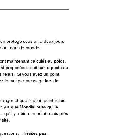
bien protégé sous un à deux jours
artout dans le monde.
 sont maintenant calculés au poids.
nt proposées : soit par la poste ou
ts relais. Si vous avez un point
uez le moi par message lors de
tranger et que l'option point relais
 n'y a que Mondial relay qui le
er qu'il y a bien un point relais près
 site.
questions, n'hésitez pas !