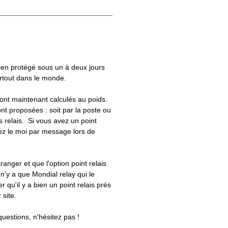
bien protégé sous un à deux jours
artout dans le monde.
 sont maintenant calculés au poids.
nt proposées : soit par la poste ou
ts relais. Si vous avez un point
uez le moi par message lors de
tranger et que l'option point relais
 n'y a que Mondial relay qui le
er qu'il y a bien un point relais près
 site.
questions, n'hésitez pas !