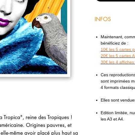
INFOS
Maintenant, comme 
bénéficiez de :
10€ les 5 cartes 
20€ les 5 cartes 
30€ les 4 affiches
Ces reproductions
sont imprimées mé
4 formats classi
Elles sont vendu
Edition limitée, 
 Tropica", reine des Tropiques !
les A3 et A4.
américaine. Origines pauvres, et
it elle-même avoir placé plus haut sa