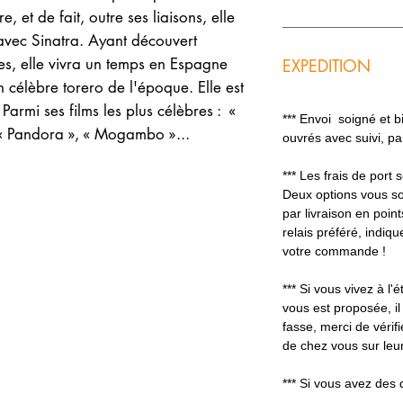
, et de fait, outre ses liaisons, elle
avec Sinatra. Ayant découvert
es, elle vivra un temps en Espagne
EXPEDITION
 célèbre torero de l'époque. Elle est
armi ses films les plus célèbres : «
*** Envoi soigné et 
 « Pandora », « Mogambo »...
ouvrés avec suivi, p
*** Les frais de port
Deux options vous so
par livraison en poin
relais préféré, indiq
votre commande !
*** Si vous vivez à l'é
vous est proposée, il
fasse, merci de vérifi
de chez vous sur leur
*** Si vous avez des 