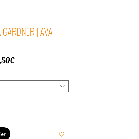
VA GARDNER | AVA
Prix
,50€
promotionnel
ier