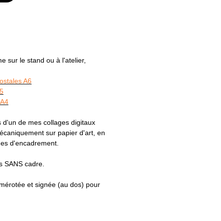
sur le stand ou à l'atelier,
postales A6
A5
 A4
 d'un de mes collages digitaux
caniquement sur papier d'art, en
ques d'encadrement.
es SANS cadre.
numérotée et signée (au dos) pour