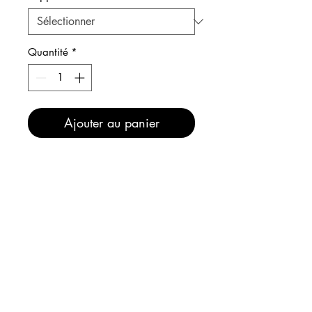
Quantité
*
Ajouter au panier
Affiches Audrey Hepburn en
Audrey Medusa, reine des mers
!
INFOS
EXPEDITION
Maintenant, comme sur le stand
ou à l'atelier, bénéficiez de :