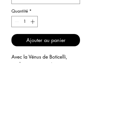
Quantité
*
Ajouter au panier
Avec la Vénus de Boticelli,
quelque peu tatouée par mes
soins. Aaah, il y a-t-il plus
puissant que l'amour pour faire
mal comme ça ?
INFOS
EXPEDITION
Comme sur le stand ou à l'atelier,