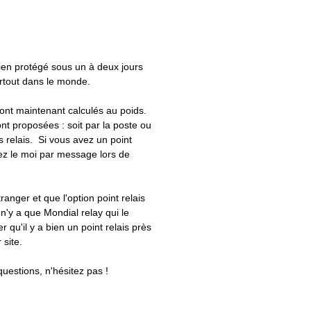
bien protégé sous un à deux jours
artout dans le monde.
 sont maintenant calculés au poids.
nt proposées : soit par la poste ou
ts relais. Si vous avez un point
uez le moi par message lors de
tranger et que l'option point relais
 n'y a que Mondial relay qui le
er qu'il y a bien un point relais près
 site.
questions, n'hésitez pas !