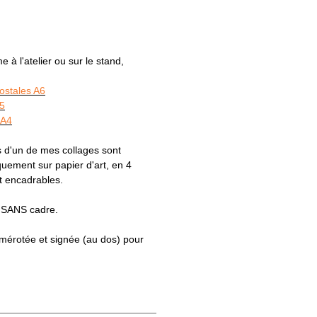
à l'atelier ou sur le stand,
postales A6
A5
 A4
 d'un de mes collages sont
ement sur papier d'art, en 4
t encadrables.
s SANS cadre.
numérotée et signée (au dos) pour