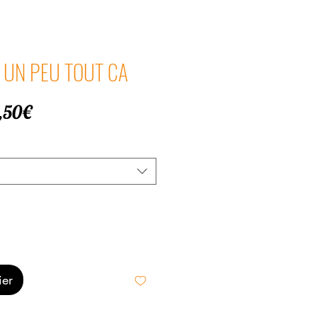
i | UN PEU TOUT CA
Prix
,50€
promotionnel
ier