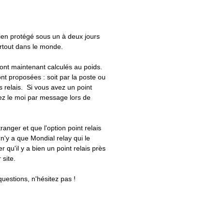
bien protégé sous un à deux jours
artout dans le monde.
 sont maintenant calculés au poids.
nt proposées : soit par la poste ou
ts relais. Si vous avez un point
uez le moi par message lors de
tranger et que l'option point relais
 n'y a que Mondial relay qui le
er qu'il y a bien un point relais près
 site.
questions, n'hésitez pas !