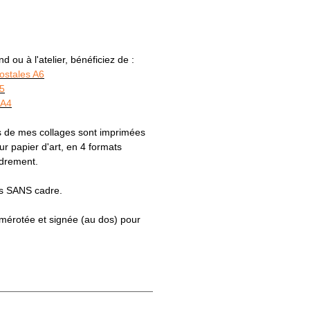
 ou à l'atelier, bénéficiez de :
postales A6
A5
 A4
s de mes collages sont imprimées
 papier d'art, en 4 formats
adrement.
es SANS cadre.
numérotée et signée (au dos) pour