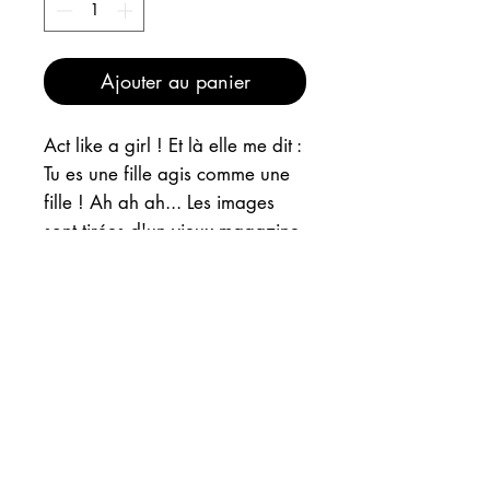
Ajouter au panier
Act like a girl ! Et là elle me dit :
Tu es une fille agis comme une
fille ! Ah ah ah... Les images
sont tirées d'un vieux magazine
des années 60 ou 70 plus
probablement. J'en découpe
trop !!!
INFOS
EXPEDITION
"ACT LIKE A GIRL" est un collage
papiers et posca sur papier, signé